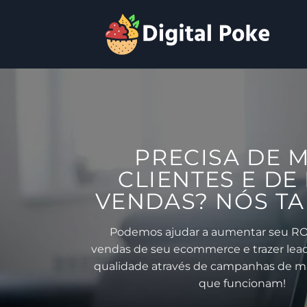
Skip
to
content
PRECISA
DE M
CLIENTES
E DE
VENDAS? NÓS T
Podemos ajudar a aumentar seu ROA
vendas de seu ecommerce e trazer lea
qualidade através de campanhas de ma
que funcionam!