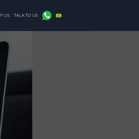
T US
TALK TO US
PORTUGUÊS