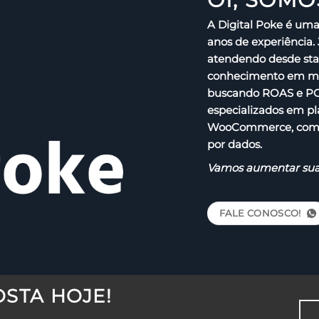
A Digital Poke é um
anos de experiência.
atendendo desde sta
conhecimento em míd
buscando ROAS e POA
especializados em p
WooCommerce, com i
por dados.
Vamos
aumentar
su
FALE CONOSCO!
OSTA
HOJE!