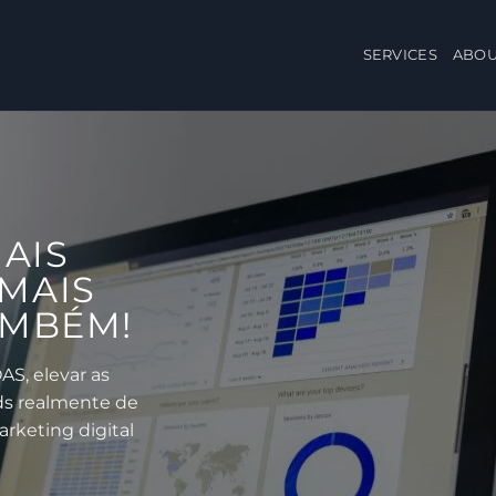
SERVICES
ABOU
AIS
MAIS
AMBÉM!
S, elevar as
ds realmente de
rketing digital